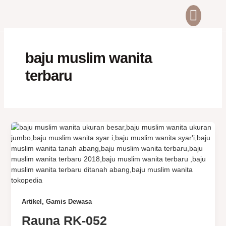
Skip
to
content
ABOUT US
CONTACT US
baju muslim wanita
terbaru
,
Artikel
Gamis Dewasa
Rauna RK-052