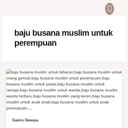
Skip
to
content
ABOUT US
CONTACT US
baju busana muslim untuk
perempuan
Gamis Dewasa