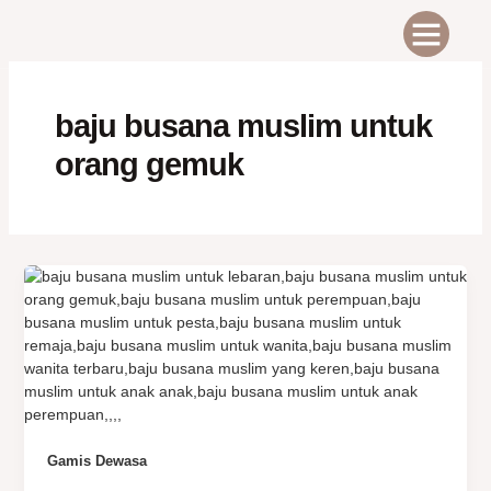
Skip
to
content
ABOUT US
CONTACT US
baju busana muslim untuk
orang gemuk
Gamis Dewasa